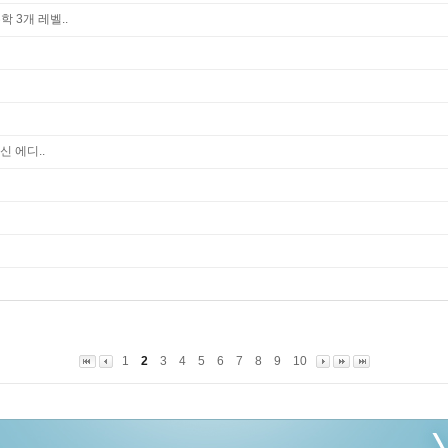
학 3개 레벨..
 에디..
1
2
3
4
5
6
7
8
9
10