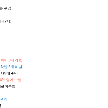
리뷰 수업
-12시)
 수학반 3개 레벨
수학반 3개 레벨 
 / 최대 4주]
00% 영어 수업
문제풀이수업
사관리
독