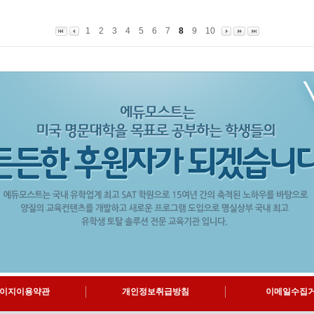
1
2
3
4
5
6
7
8
9
10
이지이용약관
개인정보취급방침
이메일수집