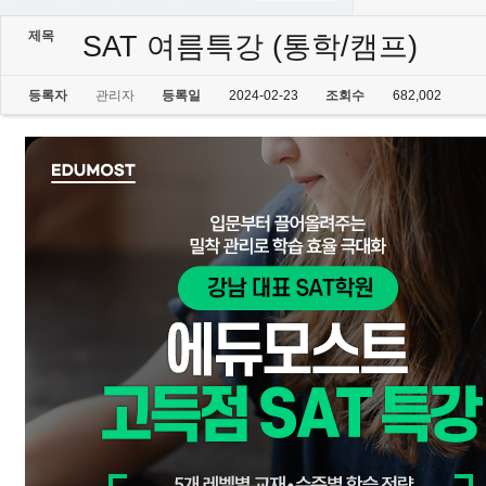
제목
SAT 여름특강 (통학/캠프)
등록자
관리자
등록일
2024-02-23
조회수
682,002