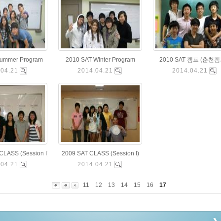
Summer Program
2010 SAT Winter Program
2010 SAT 캠프 (춘천캠퍼
.04.21
2014.04.21
2014.04.21
CLASS (Session I)
2009 SAT CLASS (Session I)
.04.21
2014.04.21
11
12
13
14
15
16
17