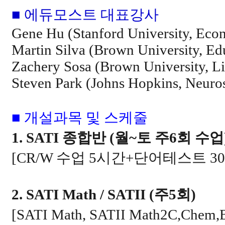
■ 에듀모스트 대표강사
Gene Hu (Stanford University, Eco
Martin Silva (Brown University, Ed
Zachery Sosa (Brown University, Li
Steven Park (Johns Hopkins, Neuro
■ 개설과목 및 스케줄
1. SATI
종합반
(
월
~
토 주
6
회 수업
[CR/W
수업
5
시간
+
단어테스트
30
2. SATI Math / SATII (
주
5
회
)
[SATI Math, SATII Math2C,Chem,B