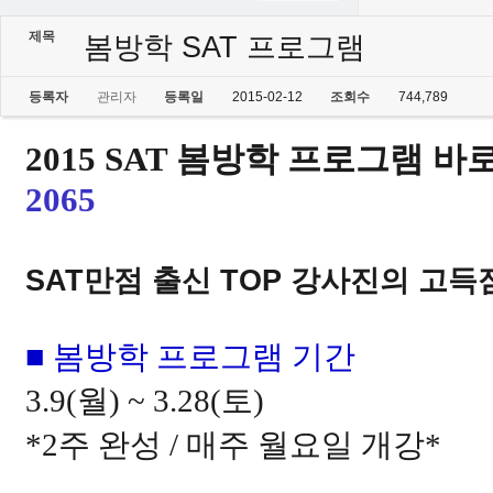
제목
봄방학 SAT 프로그램
등록자
관리자
등록일
2015-02-12
조회수
744,789
2015 SAT 봄방학 프로그램 
2065
SAT만점 출신
TOP
강사진의 고득
■ 봄방학 프로그램 기간
3.9(
월
) ~ 3.28(
토
)
*2
주 완성
/
매주 월요일 개강
*