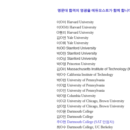
명문대 합격의 영광을 에듀모스트가 함께 합니다
이O아 Harvard University
이OO라 Harvard University
O헨리 Harvard University
김O연 Yale University
이O희 Yale University
하OO Stanford University
박O찬 Stanford University
이O성 Stanford University
박O영 Princeton University
김O리 Massachusetts Institute of Technology (
박O수 California Institute of Technology
박O란 University of Pennsylvania
이O엽 University of Pennsylvania
이O인 University of Pennsylvania
박O영 Columbia University
이O규 University of C
hicago, Brown University
성O정 University of Chicago, Brown University
이O윤 Dartmouth College
김O민 Dartmouth College
주O현 Dartmouth College (SAT 만점자)
최O수 Dartmouth College, UC Berkeley